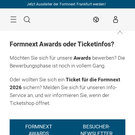
Überspringen
Jetzt Aussteller der Formnext Frankfurt werden!
Menü
Suche
DE
Formnext Awards oder Ticketinfos?
Möchten Sie sich für unsere
Awards
bewerben? Die
Bewerbungsphase ist noch in vollem Gang.
Zum
17. – 20.11.2026

Ticketshop
Frankfurt am Main
Oder wollten Sie sich ein
Ticket für die Formnext
2026
sichern? Melden Sie sich für unseren Info-
Service an, und wir informieren Sie, wenn der
Ticketshop öffnet.
FORMNEXT
BESUCHER-
AWARDS
NEWSLETTER