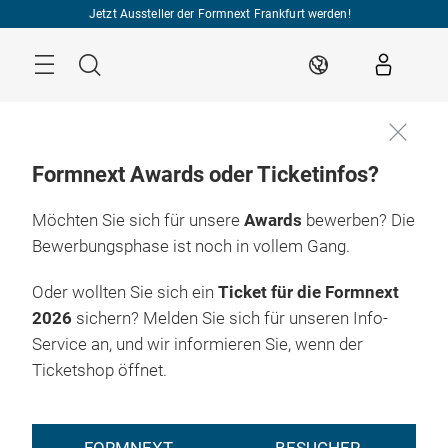
Überspringen
Jetzt Aussteller der Formnext Frankfurt werden!
Menü
Suche
DE
Formnext Awards oder Ticketinfos?
Möchten Sie sich für unsere
Awards
bewerben? Die
17. – 20.11.2026

Frankfurt am Main
Bewerbungsphase ist noch in vollem Gang.
Oder wollten Sie sich ein
Ticket für die Formnext
2026
sichern? Melden Sie sich für unseren Info-
Service an, und wir informieren Sie, wenn der
Ticketshop öffnet.