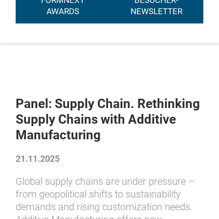
FORMNEXT
BESUCHER-
AWARDS
NEWSLETTER
Panel: Supply Chain. Rethinking
Supply Chains with Additive
Manufacturing
21.11.2025
Global supply chains are under pressure –
from geopolitical shifts to sustainability
demands and rising customization needs.