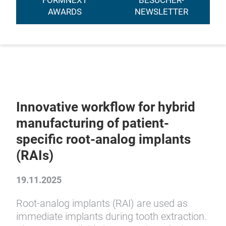
FORMNEXT
BESUCHER-
AWARDS
NEWSLETTER
Innovative workflow for hybrid
manufacturing of patient-
specific root-analog implants
(RAIs)
19.11.2025
Root-analog implants (RAI) are used as
immediate implants during tooth extraction.