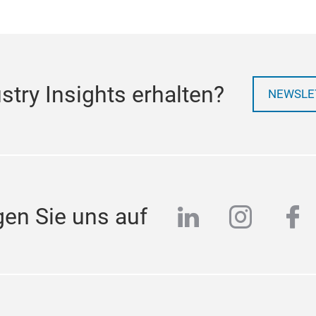
try Insights erhalten?
NEWSLE
linkedin
instag
fa
gen Sie uns auf