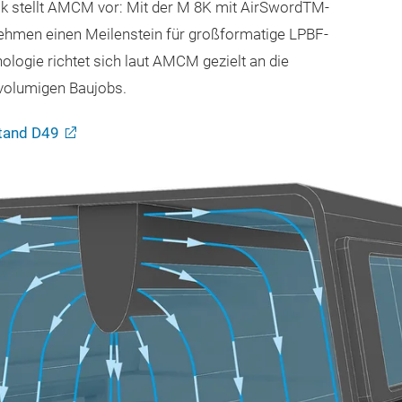
ck stellt AMCM vor: Mit der M 8K mit AirSwordTM-
ehmen einen Meilenstein für großformatige LPBF-
ogie richtet sich laut AMCM gezielt an die
ßvolumigen Baujobs.
Stand D49