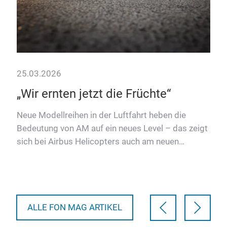
25.03.2026
24.
nd
„Wir ernten jetzt die Früchte“
Wi
Ke
Neue Modellreihen in der Luftfahrt heben die
Bedeutung von AM auf ein neues Level – das zeigt
Bei 
sich bei Airbus Helicopters auch am neuen
geh
ger
Hubschrauber H140.
ged
Roll
ALLE FON MAG ARTIKEL