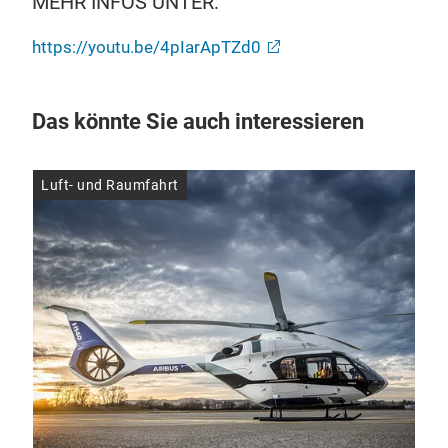
MEHR INFOS UNTER:
https://youtu.be/4pIarApTZd0
Das könnte Sie auch interessieren
Luft- und Raumfahrt
Luf