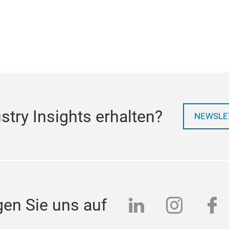
try Insights erhalten?
NEWSLE
linkedin
instag
fa
gen Sie uns auf