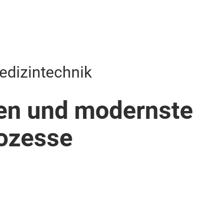
Medizintechnik
n und modernste
ozesse