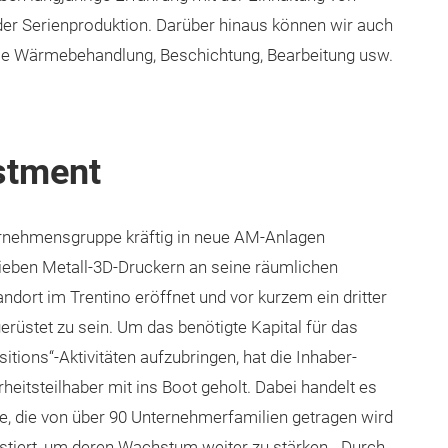
 der Serienproduktion. Darüber hinaus können wir auch
 wie Wärmebehandlung, Beschichtung, Bearbeitung usw.
stment
ernehmensgruppe kräftig in neue AM-Anlagen
sieben Metall-3D-Druckern an seine räumlichen
dort im Trentino eröffnet und vor kurzem ein dritter
rüstet zu sein. Um das benötigte Kapital für das
ions“-Aktivitäten aufzubringen, hat die Inhaber-
rheitsteilhaber mit ins Boot geholt. Dabei handelt es
ive, die von über 90 Unternehmerfamilien getragen wird
stiert, um deren Wachstum weiter zu stärken. „Durch