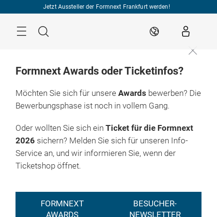
Überspringen
Jetzt Aussteller der Formnext Frankfurt werden!
Menü
Suche
DE
Formnext Awards oder Ticketinfos?
Möchten Sie sich für unsere
Awards
bewerben? Die
Bewerbungsphase ist noch in vollem Gang.
Oder wollten Sie sich ein
Ticket für die Formnext
2026
sichern? Melden Sie sich für unseren Info-
Service an, und wir informieren Sie, wenn der
Ticketshop öffnet.
FORMNEXT
BESUCHER-
AWARDS
NEWSLETTER