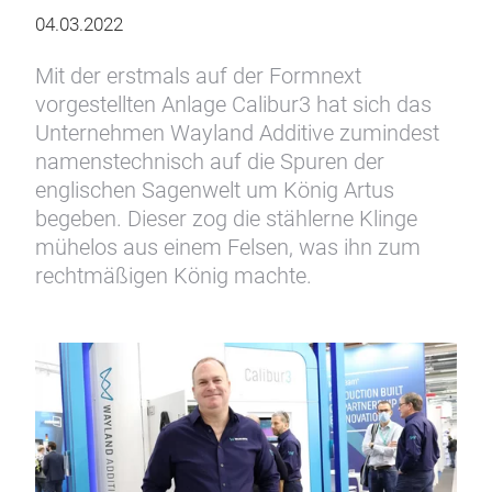
04.03.2022
Mit der erstmals auf der Formnext
vorgestellten Anlage Calibur3 hat sich das
Unternehmen Wayland Additive zumindest
namenstechnisch auf die Spuren der
englischen Sagenwelt um König Artus
begeben. Dieser zog die stählerne Klinge
mühelos aus einem Felsen, was ihn zum
rechtmäßigen König machte.