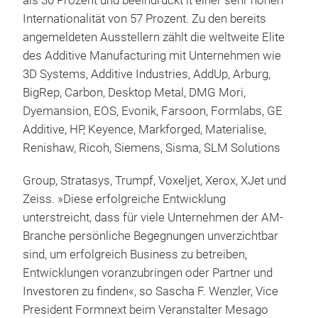
als 30 Prozent und beeindruckt it einer sehr hohen
Internationalität von 57 Prozent. Zu den bereits
angemeldeten Ausstellern zählt die weltweite Elite
des Additive Manufacturing mit Unternehmen wie
3D Systems, Additive Industries, AddUp, Arburg,
BigRep, Carbon, Desktop Metal, DMG Mori,
Dyemansion, EOS, Evonik, Farsoon, Formlabs, GE
Additive, HP, Keyence, Markforged, Materialise,
Renishaw, Ricoh, Siemens, Sisma, SLM Solutions
Group, Stratasys, Trumpf, Voxeljet, Xerox, XJet und
Zeiss. »Diese erfolgreiche Entwicklung
unterstreicht, dass für viele Unternehmen der AM-
Branche persönliche Begegnungen unverzichtbar
sind, um erfolgreich Business zu betreiben,
Entwicklungen voranzubringen oder Partner und
Investoren zu finden«, so Sascha F. Wenzler, Vice
President Formnext beim Veranstalter Mesago