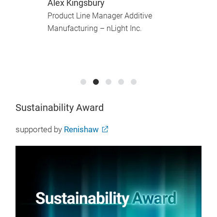
Alex Kingsbury
D
Product Line Manager Additive
C
Manufacturing – nLight Inc.
D
Sustainability Award
supported by
Renishaw