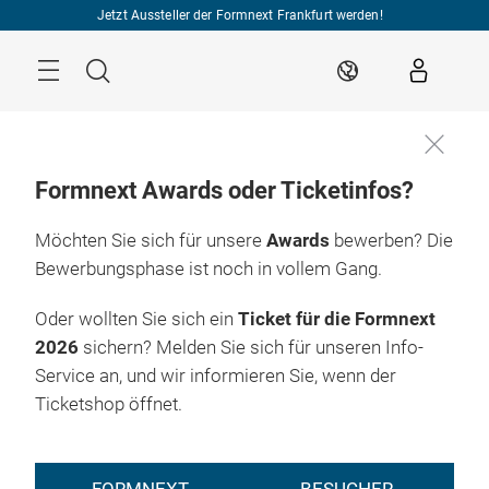
Überspringen
Jetzt Aussteller der Formnext Frankfurt werden!
Menü
Suche
DE
Formnext Awards oder Ticketinfos?
Möchten Sie sich für unsere
Awards
bewerben? Die
Finalisten &
17. – 20.11.2026

Gewinner
Frankfurt am Main
Bewerbungsphase ist noch in vollem Gang.
2025
Oder wollten Sie sich ein
Ticket für die Formnext
2026
sichern? Melden Sie sich für unseren Info-
Service an, und wir informieren Sie, wenn der
Ticketshop öffnet.