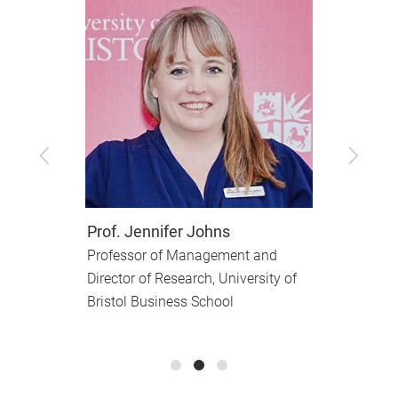
Zurück
Vor
Prof. Jennifer Johns
D
Professor of Management and
V
Director of Research, University of
C
Bristol Business School