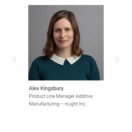
Zurück
Vor
Alex Kingsbury
D
Product Line Manager Additive
C
Manufacturing – nLight Inc.
D