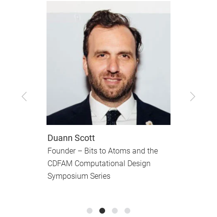
Zurück
Vor
Duann Scott
P
Founder – Bits to Atoms and the
P
CDFAM Computational Design
D
Symposium Series