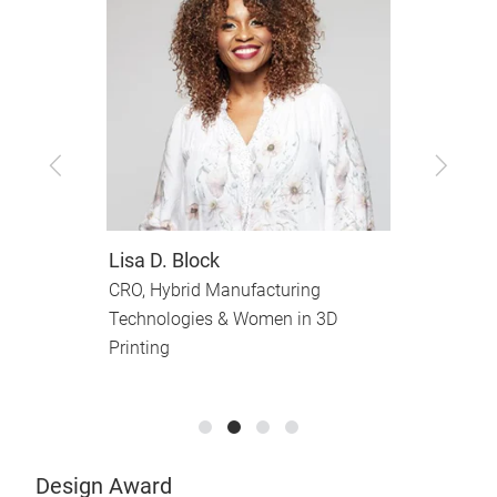
Zurück
Vor
Lisa D. Block
D
CRO, Hybrid Manufacturing
E
Technologies & Women in 3D
V
Printing
M
Design Award