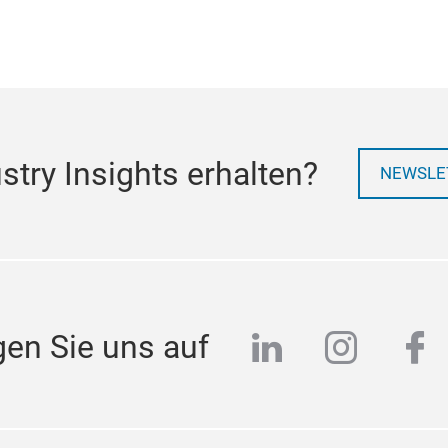
try Insights erhalten?
NEWSLE
linkedin
instag
fa
gen Sie uns auf