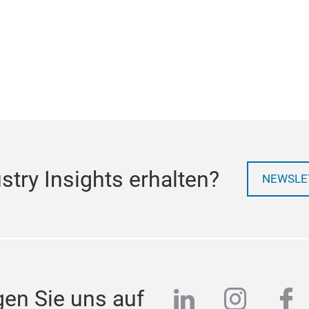
try Insights erhalten?
NEWSLE
linkedin
instag
fa
gen Sie uns auf