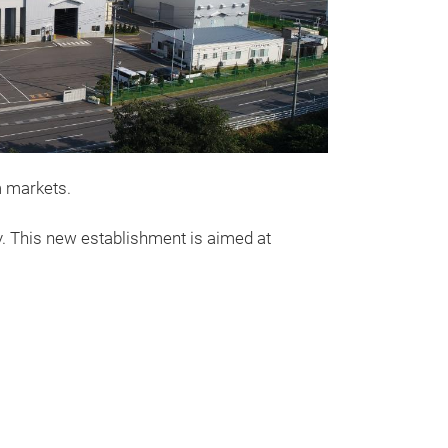
Spherical 
Powder
m markets.
Advanced water
.
This new establishment is aimed at
make powder fin
Contributing to
manufacturing.