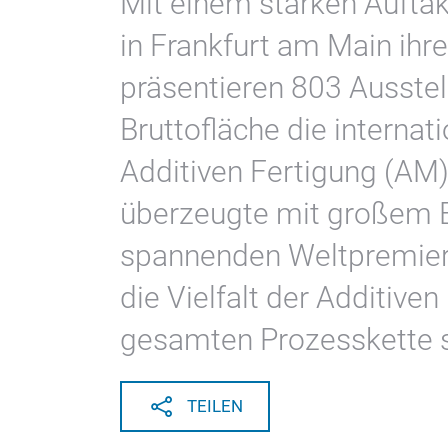
Mit einem starken Aufta
in Frankfurt am Main ihr
präsentieren 803 Ausstel
Bruttofläche die internat
Additiven Fertigung (AM)
überzeugte mit großem B
spannenden Weltpremie
die Vielfalt der Additive
gesamten Prozesskette s
TEILEN