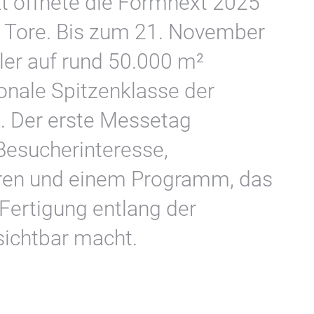
kt öffnete die Formnext 2025
e Tore. Bis zum 21. November
ler auf rund 50.000 m²
ionale Spitzenklasse der
. Der erste Messetag
esucherinteresse,
ren und einem Programm, das
n Fertigung entlang der
ichtbar macht.