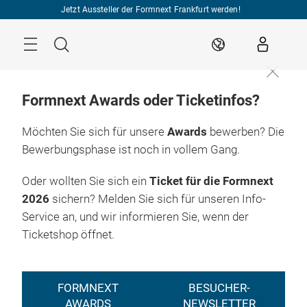
Überspringen
Jetzt Aussteller der Formnext Frankfurt werden!
Menü
Suche
DE
Formnext Awards oder Ticketinfos?
Möchten Sie sich für unsere
Awards
bewerben? Die
Bewerbungsphase ist noch in vollem Gang.
Oder wollten Sie sich ein
Ticket für die Formnext
2026
sichern? Melden Sie sich für unseren Info-
Service an, und wir informieren Sie, wenn der
Ticketshop öffnet.
FORMNEXT
BESUCHER-
AWARDS
NEWSLETTER