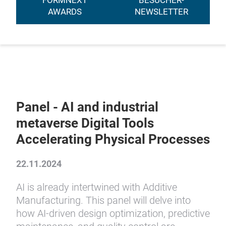
FORMNEXT
BESUCHER-
AWARDS
NEWSLETTER
Panel - AI and industrial
metaverse Digital Tools
Accelerating Physical Processes
22.11.2024
AI is already intertwined with Additive
Manufacturing. This panel will delve into
how AI-driven design optimization, predictive