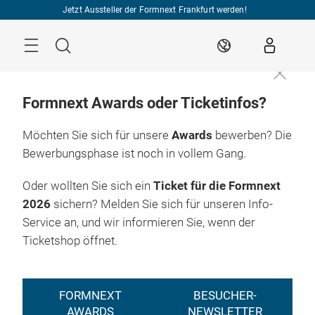
Überspringen
Jetzt Aussteller der Formnext Frankfurt werden!
Menü
Suche
DE
Formnext Awards oder Ticketinfos?
Möchten Sie sich für unsere
Awards
bewerben? Die
Bewerbungsphase ist noch in vollem Gang.
Oder wollten Sie sich ein
Ticket für die Formnext
2026
sichern? Melden Sie sich für unseren Info-
Service an, und wir informieren Sie, wenn der
Ticketshop öffnet.
FORMNEXT
BESUCHER-
AWARDS
NEWSLETTER