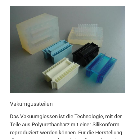
Ste
Vakumgussteilen
Die 
Fert
Das Vakuumgiessen ist die Technologie, mit der
Epox
Teile aus Polyurethanharz mit einer Silikonform
Wied
reproduziert werden können. Für die Herstellung